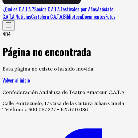
¿Qué es C.A.T.A.?
Socios C.A.T.A.
Festivales por Años
Asóciate
C.A.T.A.
Noticias
Cartelera C.A.T.A.
Biblioteca
Documentos
Fotos
404
Página no encontrada
Esta página no existe o ha sido movida.
Volver al inicio
Confederación Andaluza de Teatro Amateur C.A.T.A.
Calle Pontezuelo, 17 Casa de la Cultura Julian Canela
Teléfonos: 600.087.227 - 625.610.086