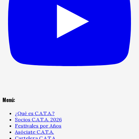
Menú:
¿Qué es C.A.T.A.?
Socios C.A.T.A. 2026
Festivales por Años
Asóciate C.A.T.A.
Cartelera C.A.T.A.