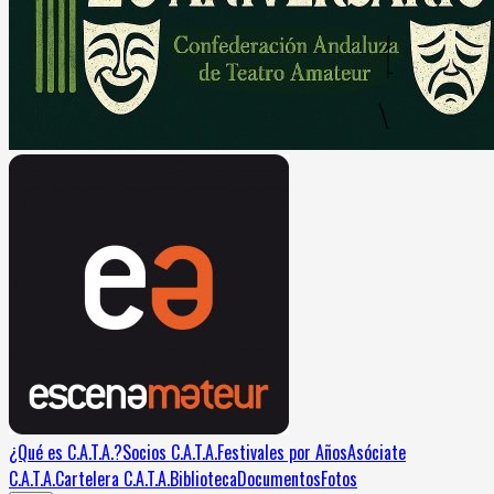
¿Qué es C.A.T.A.?
Socios C.A.T.A.
Festivales por Años
Asóciate
C.A.T.A.
Cartelera C.A.T.A.
Biblioteca
Documentos
Fotos