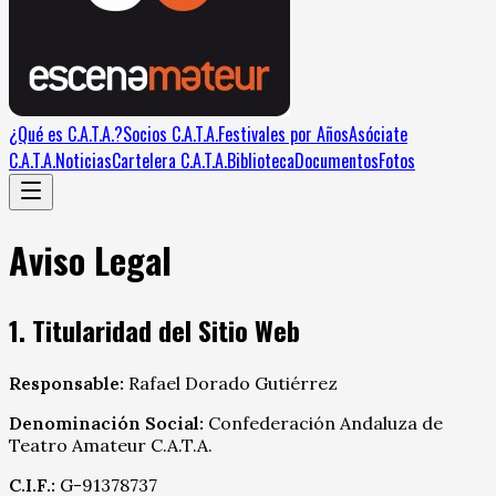
¿Qué es C.A.T.A.?
Socios C.A.T.A.
Festivales por Años
Asóciate
C.A.T.A.
Noticias
Cartelera C.A.T.A.
Biblioteca
Documentos
Fotos
Aviso Legal
1. Titularidad del Sitio Web
Responsable:
Rafael Dorado Gutiérrez
Denominación Social:
Confederación Andaluza de
Teatro Amateur C.A.T.A.
C.I.F.:
G-91378737