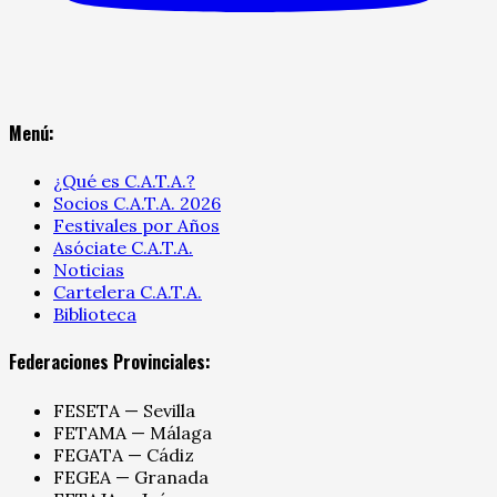
Menú:
¿Qué es C.A.T.A.?
Socios C.A.T.A. 2026
Festivales por Años
Asóciate C.A.T.A.
Noticias
Cartelera C.A.T.A.
Biblioteca
Federaciones Provinciales:
FESETA — Sevilla
FETAMA — Málaga
FEGATA — Cádiz
FEGEA — Granada