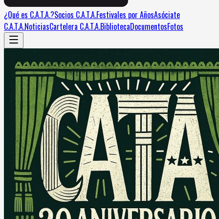
¿Qué es C.A.T.A.?
Socios C.A.T.A.
Festivales por Años
Asóciate
C.A.T.A.
Noticias
Cartelera C.A.T.A.
Biblioteca
Documentos
Fotos