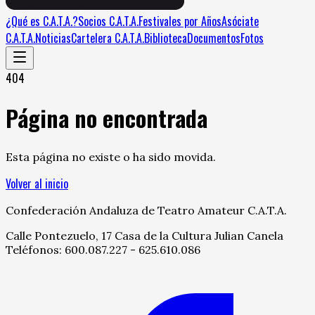
¿Qué es C.A.T.A.?
Socios C.A.T.A.
Festivales por Años
Asóciate
C.A.T.A.
Noticias
Cartelera C.A.T.A.
Biblioteca
Documentos
Fotos
404
Página no encontrada
Esta página no existe o ha sido movida.
Volver al inicio
Confederación Andaluza de Teatro Amateur C.A.T.A.
Calle Pontezuelo, 17 Casa de la Cultura Julian Canela
Teléfonos: 600.087.227 - 625.610.086