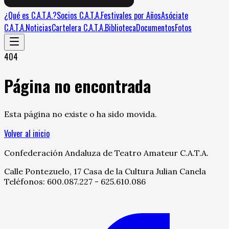
¿Qué es C.A.T.A.?
Socios C.A.T.A.
Festivales por Años
Asóciate
C.A.T.A.
Noticias
Cartelera C.A.T.A.
Biblioteca
Documentos
Fotos
404
Página no encontrada
Esta página no existe o ha sido movida.
Volver al inicio
Confederación Andaluza de Teatro Amateur C.A.T.A.
Calle Pontezuelo, 17 Casa de la Cultura Julian Canela
Teléfonos: 600.087.227 - 625.610.086