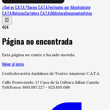
¿Qué es C.A.T.A.?
Socios C.A.T.A.
Festivales por Años
Asóciate
C.A.T.A.
Noticias
Cartelera C.A.T.A.
Biblioteca
Documentos
Fotos
404
Página no encontrada
Esta página no existe o ha sido movida.
Volver al inicio
Confederación Andaluza de Teatro Amateur C.A.T.A.
Calle Pontezuelo, 17 Casa de la Cultura Julian Canela
Teléfonos: 600.087.227 - 625.610.086