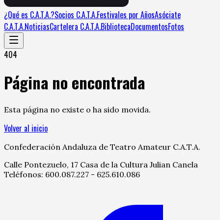
¿Qué es C.A.T.A.?
Socios C.A.T.A.
Festivales por Años
Asóciate
C.A.T.A.
Noticias
Cartelera C.A.T.A.
Biblioteca
Documentos
Fotos
404
Página no encontrada
Esta página no existe o ha sido movida.
Volver al inicio
Confederación Andaluza de Teatro Amateur C.A.T.A.
Calle Pontezuelo, 17 Casa de la Cultura Julian Canela
Teléfonos: 600.087.227 - 625.610.086