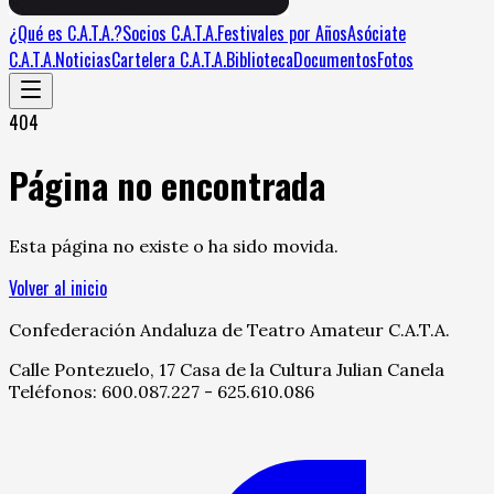
¿Qué es C.A.T.A.?
Socios C.A.T.A.
Festivales por Años
Asóciate
C.A.T.A.
Noticias
Cartelera C.A.T.A.
Biblioteca
Documentos
Fotos
404
Página no encontrada
Esta página no existe o ha sido movida.
Volver al inicio
Confederación Andaluza de Teatro Amateur C.A.T.A.
Calle Pontezuelo, 17 Casa de la Cultura Julian Canela
Teléfonos: 600.087.227 - 625.610.086