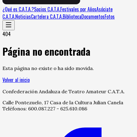
¿Qué es C.A.T.A.?
Socios C.A.T.A.
Festivales por Años
Asóciate
C.A.T.A.
Noticias
Cartelera C.A.T.A.
Biblioteca
Documentos
Fotos
404
Página no encontrada
Esta página no existe o ha sido movida.
Volver al inicio
Confederación Andaluza de Teatro Amateur C.A.T.A.
Calle Pontezuelo, 17 Casa de la Cultura Julian Canela
Teléfonos: 600.087.227 - 625.610.086