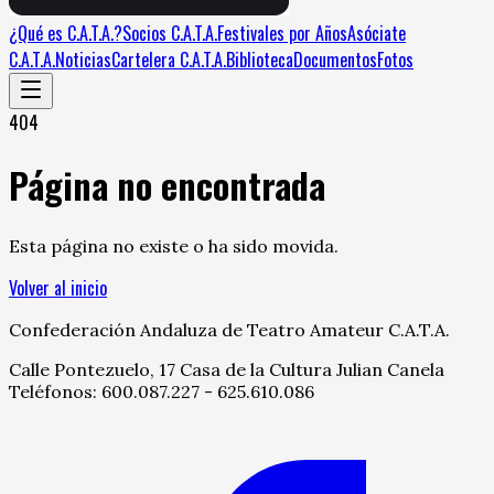
¿Qué es C.A.T.A.?
Socios C.A.T.A.
Festivales por Años
Asóciate
C.A.T.A.
Noticias
Cartelera C.A.T.A.
Biblioteca
Documentos
Fotos
404
Página no encontrada
Esta página no existe o ha sido movida.
Volver al inicio
Confederación Andaluza de Teatro Amateur C.A.T.A.
Calle Pontezuelo, 17 Casa de la Cultura Julian Canela
Teléfonos: 600.087.227 - 625.610.086