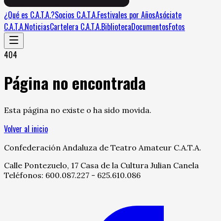
¿Qué es C.A.T.A.?
Socios C.A.T.A.
Festivales por Años
Asóciate
C.A.T.A.
Noticias
Cartelera C.A.T.A.
Biblioteca
Documentos
Fotos
404
Página no encontrada
Esta página no existe o ha sido movida.
Volver al inicio
Confederación Andaluza de Teatro Amateur C.A.T.A.
Calle Pontezuelo, 17 Casa de la Cultura Julian Canela
Teléfonos: 600.087.227 - 625.610.086