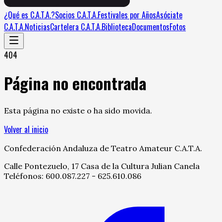
¿Qué es C.A.T.A.?
Socios C.A.T.A.
Festivales por Años
Asóciate
C.A.T.A.
Noticias
Cartelera C.A.T.A.
Biblioteca
Documentos
Fotos
404
Página no encontrada
Esta página no existe o ha sido movida.
Volver al inicio
Confederación Andaluza de Teatro Amateur C.A.T.A.
Calle Pontezuelo, 17 Casa de la Cultura Julian Canela
Teléfonos: 600.087.227 - 625.610.086